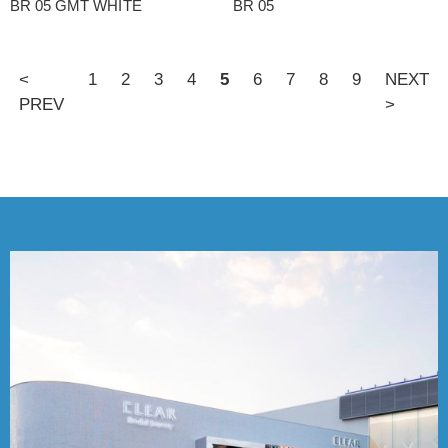
BR 05 GMT WHITE
BR 05
<
1
2
3
4
5
6
7
8
9
NEXT
PREV
>