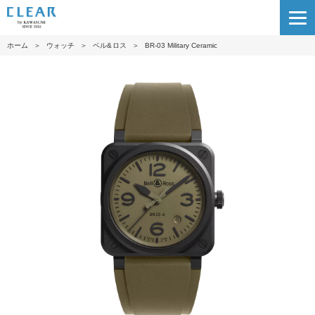
ホーム
＞
ウォッチ
＞
ベル&ロス
＞
BR-03 Military Ceramic