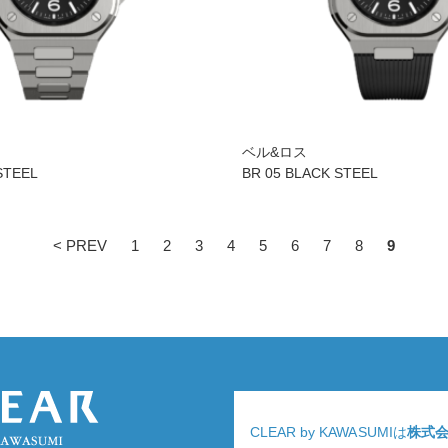
ベル&ロス
STEEL
BR 05 BLACK STEEL
< PREV
1
2
3
4
5
6
7
8
9
CLEAR by KAWASUMIは
株式