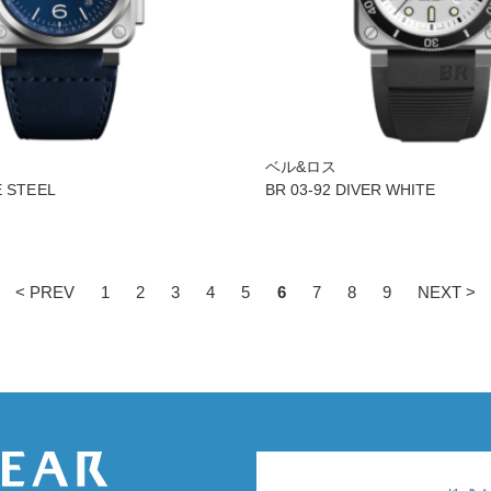
ベル&ロス
E STEEL
BR 03-92 DIVER WHITE
< PREV
1
2
3
4
5
6
7
8
9
NEXT >