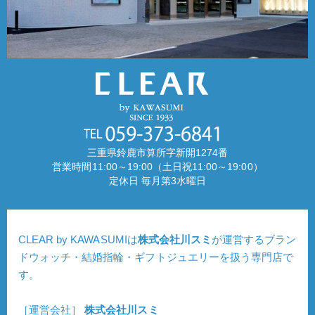
三重県鈴鹿市算所字新開1274番
営業時間11:00～19:00（土日祝11:00～19:00）
定休日 毎月第3水曜日
CLEAR by KAWASUMIは
株式会社川スミ
が運営するブラン
ドウォッチ・結婚指輪・ギフトジュエリーを扱う専門店で
す。
［運営会社］
株式会社川スミ