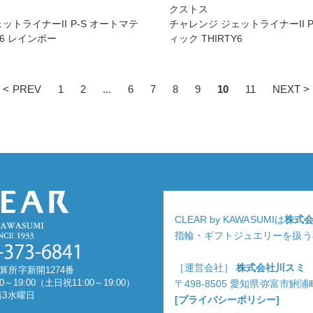
クストス
ットライナーII P-S オートマテ
チャレンジ ジェットライナーII P
Y6 レインボー
ィック THIRTY6
< PREV
1
2
...
6
7
8
9
10
11
NEXT >
CLEAR by KAWASUMIは
株式
指輪・ギフトジュエリーを扱う
［運営会社］
株式会社川スミ
算所字新開1274番
0～19:00（土日祝11:00～19:00）
〒498-8505 愛知県弥富市鯏
第3水曜日
[プライバシーポリシー]