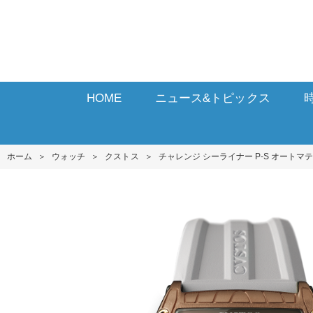
HOME
ニュース&トピックス
ホーム
＞
ウォッチ
＞
クストス
＞
チャレンジ シーライナー P-S オートマ