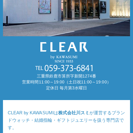
三重県鈴鹿市算所字新開1274番
営業時間11:00～19:00（土日祝11:00～19:00）
定休日 毎月第3水曜日
CLEAR by KAWASUMIは
株式会社川スミ
が運営するブラン
ドウォッチ・結婚指輪・ギフトジュエリーを扱う専門店で
す。