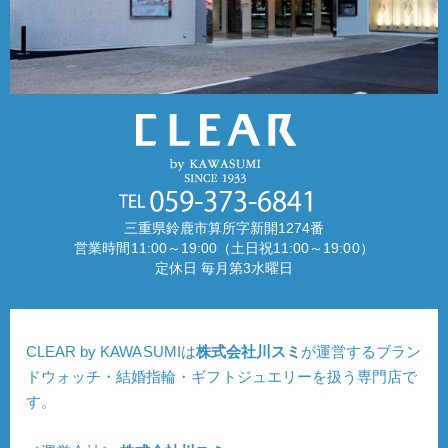
三重県鈴鹿市算所字新開1274番
営業時間11:00～19:00（土日祝11:00～19:00）
定休日 毎月第3水曜日
CLEAR by KAWASUMIは
株式会社川スミ
が運営するブラン
ドウォッチ・結婚指輪・ギフトジュエリーを扱う専門店で
す。