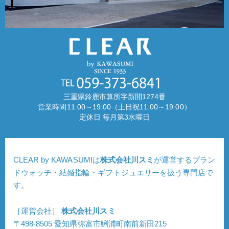
三重県鈴鹿市算所字新開1274番
営業時間11:00～19:00（土日祝11:00～19:00）
定休日 毎月第3水曜日
CLEAR by KAWASUMIは
株式会社川スミ
が運営するブラン
ドウォッチ・結婚指輪・ギフトジュエリーを扱う専門店で
す。
［運営会社］
株式会社川スミ
〒498-8505 愛知県弥富市鯏浦町南前新田215